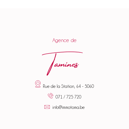
Agence de
Tamines
Rue de la Station, 64 - 5060
071 / 725 720
info@immotoma.be