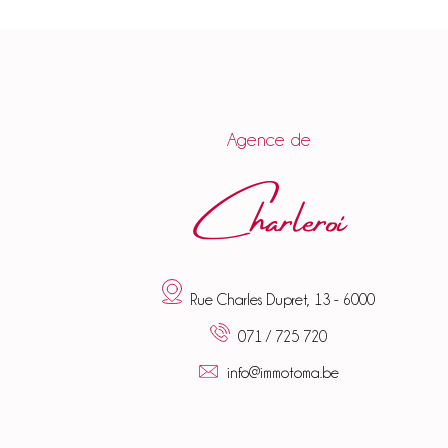
Agence de
Charleroi
Rue Charles Dupret, 13 - 6000
071 / 725 720
info@immotoma.be