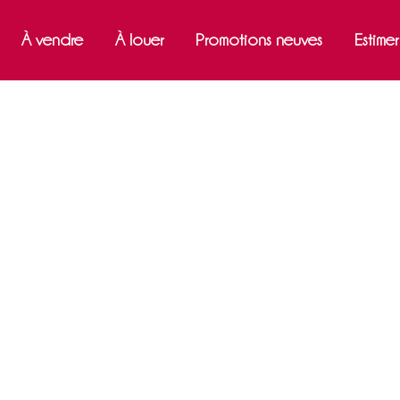
À vendre
À louer
Promotions neuves
Estime