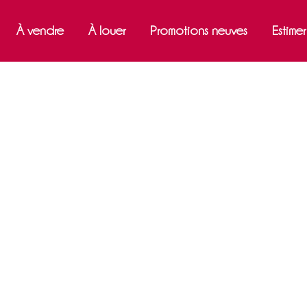
À vendre
À louer
Promotions neuves
Estime