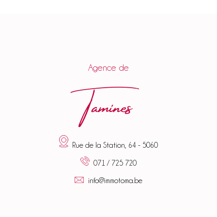
Agence de
Tamines
Rue de la Station, 64 - 5060
071 / 725 720
info@immotoma.be