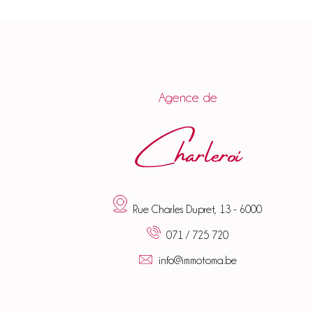
Agence de
Charleroi
Rue Charles Dupret, 13 - 6000
071 / 725 720
info@immotoma.be