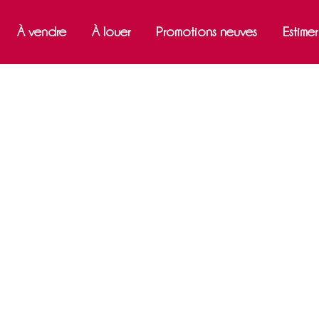
À vendre
À louer
Promotions neuves
Estime