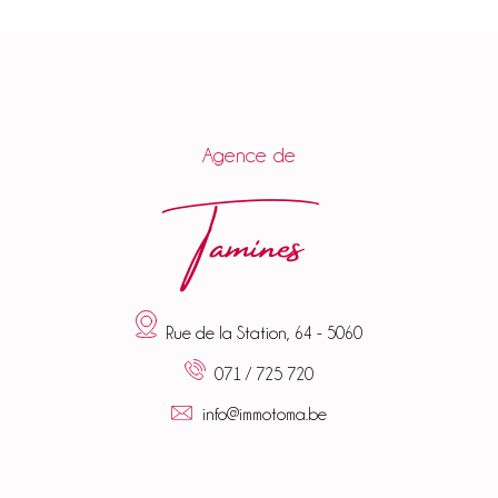
Agence de
Tamines
Rue de la Station, 64 - 5060
071 / 725 720
info@immotoma.be