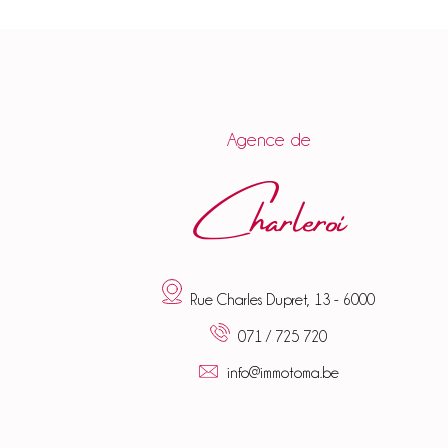
Agence de
Charleroi
Rue Charles Dupret, 13 - 6000
071 / 725 720
info@immotoma.be