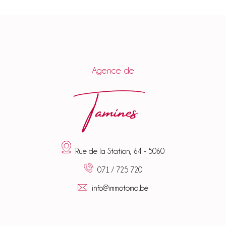
Agence de
Tamines
Rue de la Station, 64 - 5060
071 / 725 720
info@immotoma.be