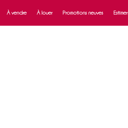
À vendre
À louer
Promotions neuves
Estime