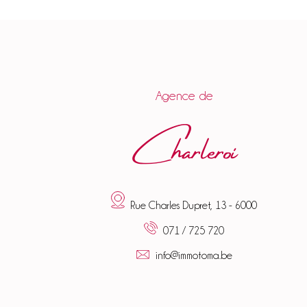
Agence de
Charleroi
Rue Charles Dupret, 13 - 6000
071 / 725 720
info@immotoma.be